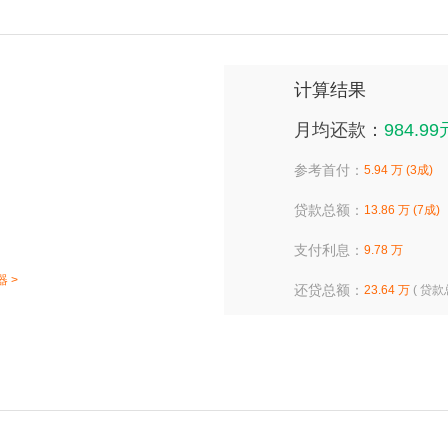
计算结果
月均还款：
984.99
参考首付：
5.94 万 (3成)
贷款总额：
13.86 万 (7成)
支付利息：
9.78 万
 >
还贷总额：
23.64 万
( 贷款