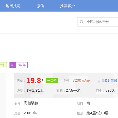
地图找房
微信
推荐客户
土地
证
满2年
19.8
万
7200元/m²
售价：
一口价
单价：
贷款计算器
1室1厅1卫
27.5平米
3960
户型：
面积：
佣金：
高档装修
南
装修：
朝向：
2001 年
第4层/总10层
房龄：
楼层：