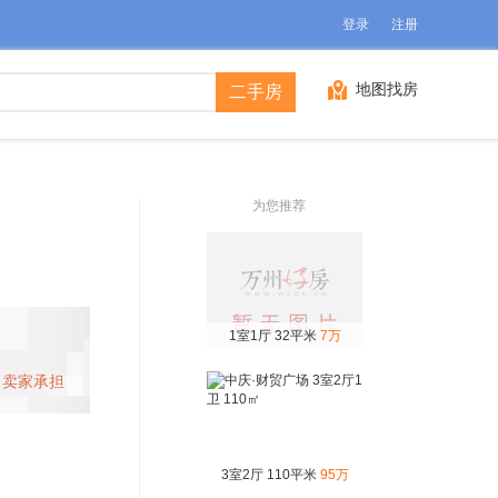
登录
注册
地图找房
二手房
为您推荐
1室1厅 32平米
7万
元
卖家承担
3室2厅 110平米
95万