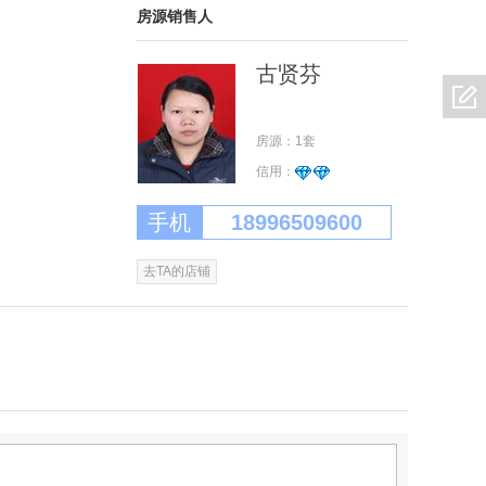
房源销售人
3室2厅 99平米
65万
古贤芬
房源：1套
3室2厅 138平米
61.8万
信用：
手机
18996509600
去TA的店铺
3室2厅 120平米
60万
4室2厅 120平米
53万