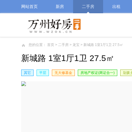
网站首页
新房
二手房
出租
您的位置：
首页
>
二手房
>
龙宝
> 新城路 1室1厅1卫 27.5㎡
新城路 1室1厅1卫 27.5㎡
其它
平层
无大修基金
房地产权证(两证合一)
划拨