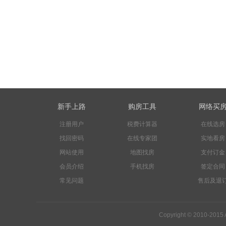
新手上路
购房工具
网络买
注册用户
税费计算器
在线选房
找回密码
在线专家团
实地看房
网站使用
地图找房
支付订金
会员介绍
手机找房
签定合同
常见问题
售后及退
Copyright © 2010-201