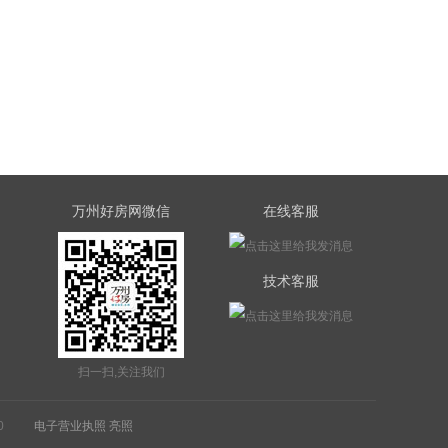
万州好房网微信
在线客服
反馈信
技术客服
扫一扫,关注我们
20
电子营业执照 亮照