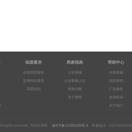
房
组团看房
商家指南
帮助中心
在线组团报名
入驻商城
在线客服
定期组织看房
企业资格认证
找回密码
享受折扣
特殊功能
广告服务
关于费用
咨询投诉
订
关于我们
5 All rights reserved. 万州好房网
渝ICP备11005289号-2
客服电话：023-586260