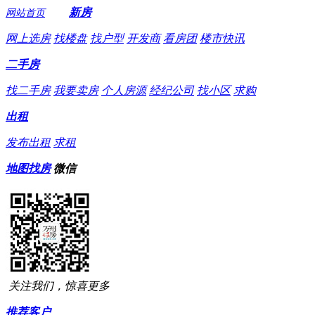
新房
网站首页
网上选房
找楼盘
找户型
开发商
看房团
楼市快讯
二手房
找二手房
我要卖房
个人房源
经纪公司
找小区
求购
出租
发布出租
求租
地图找房
微信
关注我们，惊喜更多
推荐客户