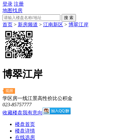
登录
注册
地图找房
首页
>
新房频道
>
江南新区
>
博翠江岸
博翠江岸
学区房
一线江景
高性价比
公积金
023-85757777
收藏楼盘
我有意向
楼盘首页
楼盘详情
在线选房