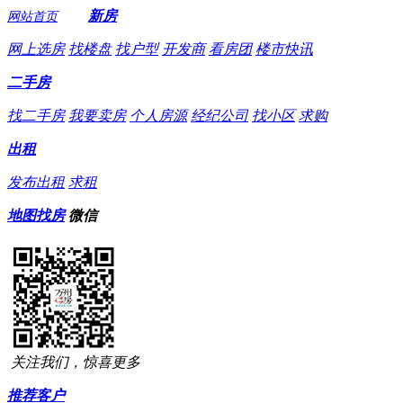
新房
网站首页
网上选房
找楼盘
找户型
开发商
看房团
楼市快讯
二手房
找二手房
我要卖房
个人房源
经纪公司
找小区
求购
出租
发布出租
求租
地图找房
微信
关注我们，惊喜更多
推荐客户